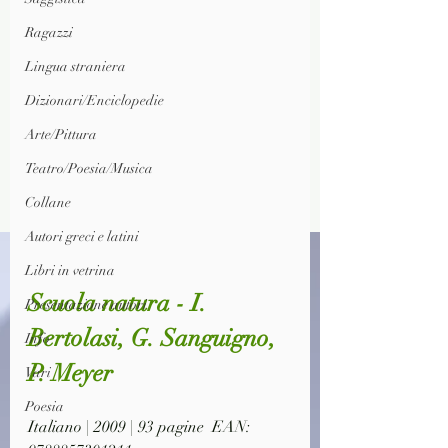
Ragazzi
Lingua straniera
Dizionari/Enciclopedie
Arte/Pittura
Teatro/Poesia/Musica
Collane
Autori greci e latini
Libri in vetrina
Scuola natura - I. 
Presentazione autori
Bertolasi, G. Sanguigno, 
Info
P. Meyer
Vari
Poesia
Italiano | 2009 | 93 pagine  EAN: 