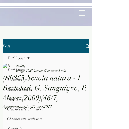
Post
Tutti i post
challagi
Tutti i post
20 ago 2023
Tempo di lettura: 1 min
(R0865)Scuola natura - I.
Territorio
Bertolasi, G. Sanguigno, P.
Autori Italiani
Meyer(2009)(46/7)
Autori Stranieri
Aggiornamento:
21 ago 2023
Classici lett. straniera
Classici lett. italiana
Saggistica