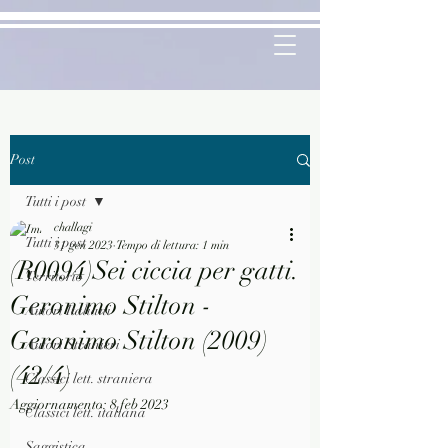
Post
Tutti i post
challagi
Tutti i post
31 gen 2023
Tempo di lettura: 1 min
(R0094)Sei ciccia per gatti.
Territorio
Geronimo Stilton -
Autori Italiani
Geronimo Stilton (2009)
Autori Stranieri
(42/4)
Classici lett. straniera
Aggiornamento:
8 feb 2023
Classici lett. italiana
Saggistica