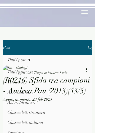
Post
Tutti i post
challagi
Tutti i post
19 feb 2023
Tempo di lettura: 1 min
(R0216) Sfida tra campioni
Territorio
- Andrea Pau (2013)(43/5)
Autori Italiani
Aggiornamento:
23 feb 2023
Autori Stranieri
Classici lett. straniera
Classici lett. italiana
Saggistica