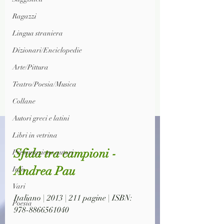
Ragazzi
Lingua straniera
Dizionari/Enciclopedie
Arte/Pittura
Teatro/Poesia/Musica
Collane
Autori greci e latini
Libri in vetrina
Sfida tra campioni - 
Presentazione autori
Andrea Pau
Info
Vari
Italiano | 2013 | 211 pagine | ISBN: 
Poesia
978-8866561040