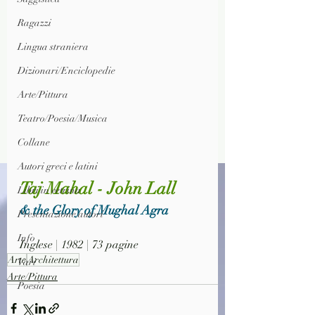
Ragazzi
Lingua straniera
Dizionari/Enciclopedie
Arte/Pittura
Teatro/Poesia/Musica
Collane
Autori greci e latini
Taj Mahal - John Lall
Libri in vetrina
& the Glory of Mughal Agra
Presentazione autori
Info
Inglese | 1982 | 73 pagine
Arte
Architettura
Vari
Arte/Pittura
Poesia