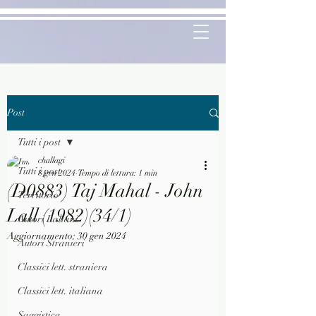
Post
Tutti i post
challagi
Tutti i post
8 gen 2024
Tempo di lettura: 1 min
(D0883) Taj Mahal - John
Territorio
Lall (1982)(34/1)
Autori Italiani
Aggiornamento:
30 gen 2024
Autori Stranieri
Classici lett. straniera
Classici lett. italiana
Saggistica