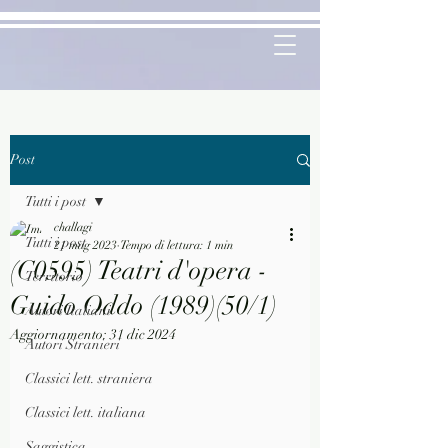
Post
Tutti i post
challagi
Tutti i post
21 mag 2023
Tempo di lettura: 1 min
(C0595) Teatri d'opera -
Territorio
Guido Oddo (1989)(50/1)
Autori Italiani
Aggiornamento:
31 dic 2024
Autori Stranieri
Classici lett. straniera
Classici lett. italiana
Saggistica