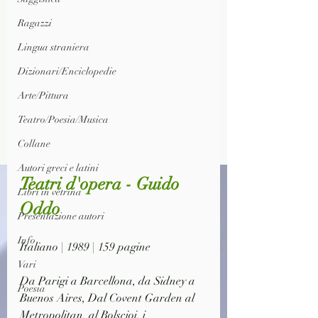
Ragazzi
Lingua straniera
Dizionari/Enciclopedie
Arte/Pittura
Teatro/Poesia/Musica
Collane
Autori greci e latini
Teatri d'opera - Guido 
Libri in vetrina
Oddo
Presentazione autori
Info
Italiano | 1989 | 159 pagine
Vari
Da Parigi a Barcellona, da Sidney a 
Poesia
Buenos Aires, Dal Covent Garden al 
Metropolitan, al Bolscioi, i 