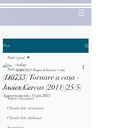
Post
Tutti i post
challagi
Tutti i post
12 giu 2023
Tempo di lettura: 1 min
(D0733) Tornare a casa -
Territorio
Javier Cercas (2011)(25/5)
Autori Italiani
Aggiornamento:
13 giu 2023
Autori Stranieri
Classici lett. straniera
Classici lett. italiana
Saggistica