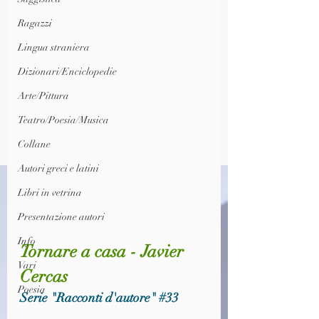
Ragazzi
Lingua straniera
Dizionari/Enciclopedie
Arte/Pittura
Teatro/Poesia/Musica
Collane
Autori greci e latini
Libri in vetrina
Presentazione autori
Info
Tornare a casa - Javier 
Vari
Cercas
Poesia
Serie "Racconti d'autore" 
#33