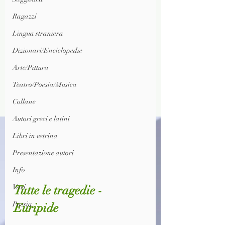
Ragazzi
Lingua straniera
Dizionari/Enciclopedie
Arte/Pittura
Teatro/Poesia/Musica
Collane
Autori greci e latini
Libri in vetrina
Presentazione autori
Info
Tutte le tragedie - 
Vari
Poesia
Euripide