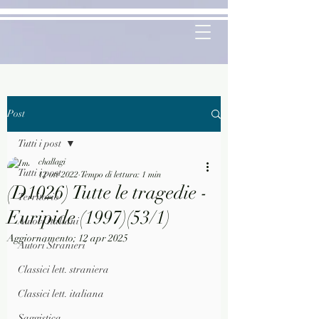
Post
Tutti i post
challagi
Tutti i post
12 ott 2022
Tempo di lettura: 1 min
(D1026) Tutte le tragedie -
Territorio
Euripide (1997)(53/1)
Autori Italiani
Aggiornamento:
12 apr 2025
Autori Stranieri
Classici lett. straniera
Classici lett. italiana
Saggistica