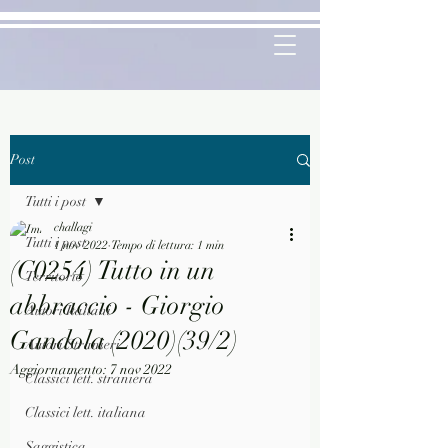
Post
Tutti i post
challagi
Tutti i post
1 nov 2022
Tempo di lettura: 1 min
(C0254) Tutto in un
Territorio
abbraccio - Giorgio
Autori Italiani
Gandola (2020)(39/2)
Autori Stranieri
Aggiornamento:
7 nov 2022
Classici lett. straniera
Classici lett. italiana
Saggistica