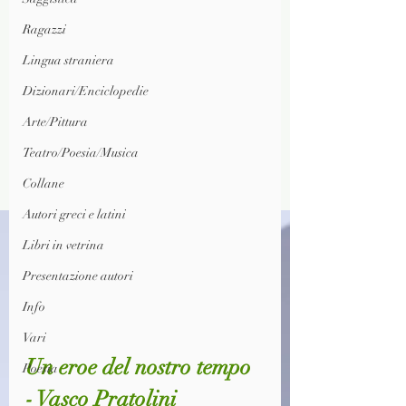
Ragazzi
Lingua straniera
Dizionari/Enciclopedie
Arte/Pittura
Teatro/Poesia/Musica
Collane
Autori greci e latini
Libri in vetrina
Presentazione autori
Info
Vari
Un eroe del nostro tempo 
Poesia
- Vasco Pratolini