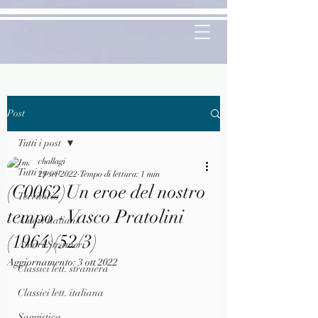
Post
Tutti i post
challagi
Tutti i post
29 set 2022
Tempo di lettura: 1 min
(C0062)Un eroe del nostro
Territorio
tempo - Vasco Pratolini
Autori Italiani
(1964)(52/3)
Autori Stranieri
Aggiornamento:
3 ott 2022
Classici lett. straniera
Classici lett. italiana
Saggistica