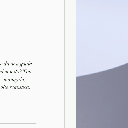
 e da una guida 
 del mondo? Non 
e compagnia, 
lto realistica.