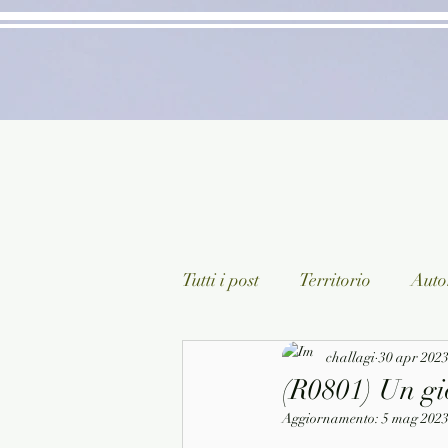
Tutti i post
Territorio
Autor
Classici lett. italiana
challagi
30 apr 202
Sagg
(R0801) Un gio
Aggiornamento:
5 mag 202
Arte/Pittura
Teatro/Poesi