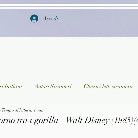
Accedi
i Italiani
Autori Stranieri
Classici lett. straniera
3
istica
Tempo di lettura: 1 min
Ragazzi
Lingua straniera
Dizionari/En
rno tra i gorilla - Walt Disney (1985)(
3
a/Musica
Collane
Autori greci e latini
Libri in