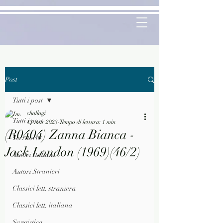
Post
Tutti i post
challagi
Tutti i post
13 mar 2023
Tempo di lettura: 1 min
(R0404) Zanna Bianca -
Territorio
Jack London (1969)(46/2)
Autori Italiani
Autori Stranieri
Classici lett. straniera
Classici lett. italiana
Saggistica