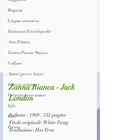
Ragazzi
Lingua straniera
Dizionari/Enciclopedie
Arte/Pittura
Teatro/Poesia/Musica
Collane
Autori greci e latini
Libri in vetrina
Zanna Bianca - Jack 
Presentazione autori
London
Info
Italiano | 1969 | 132 pagine
Vari
Titolo originale: White Fang
Poesia
Traduzione: Ilva Tron