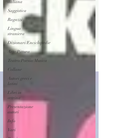
italiana
Saggistica
Ragazzi
Lingua
straniera
Dizionari/Enciclopedie
Arte/Pittura
Teatro/Poesia/Musica
Collane
Autori greci e
latini
Libri in
vetrina
Presentazione
autori
Info
Vari