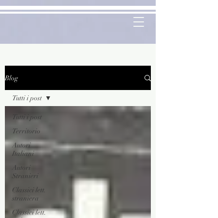
Blog
Tutti i post
Tutti i post
Territorio
Autori
Italiani
Autori
Stranieri
Classici lett.
straniera
Classici lett.