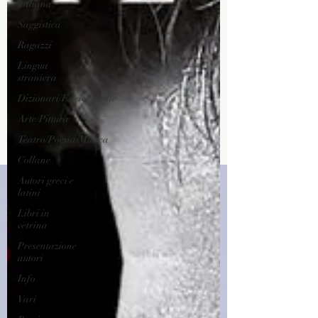
italiana
Saggistica
Ragazzi
Lingua
straniera
Dizionari/Enciclopedie
Arte/Pittura
Teatro/Poesia/Musica
Collane
Autori greci e
latini
Libri in
vetrina
Presentazione
autori
Info
Vari