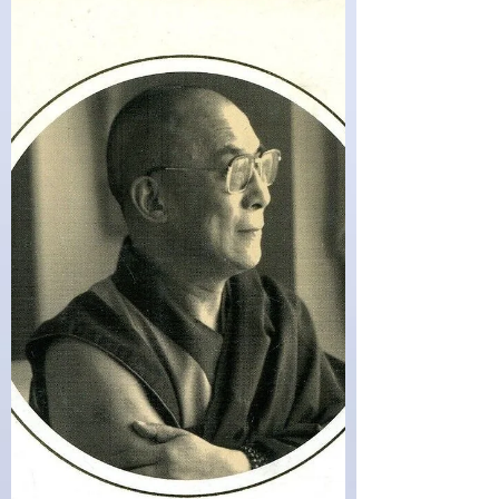
Sabdera Gashi (1999)(41/3)
Via dalla mia terra - Sabdera Gashi Italiano |
1999 | 88 pagine | EAN: 9788804470694 Sadbera
inizia il diario a sedici anni, nel 1996. Lo...