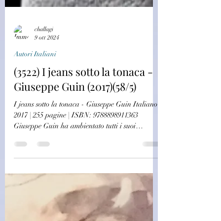
challagi
9 ott 2024
Autori Italiani
(3522) I jeans sotto la tonaca -
Giuseppe Guin (2017)(58/5)
I jeans sotto la tonaca - Giuseppe Guin Italiano |
2017 | 255 pagine | ISBN: 9788898911363
Giuseppe Guin ha ambientato tutti i suoi
romanzi sul lago di Como, dove protagonisti
sono stati i personaggi e i luoghi a lui più cari.
In questo ultimo libro, invece, il vero
protagonista è lui stesso e la sua vita. Questa è
una storia vera. Erano i turbolenti anni Settanta
e lui vestiva la tonaca nera da prete. La