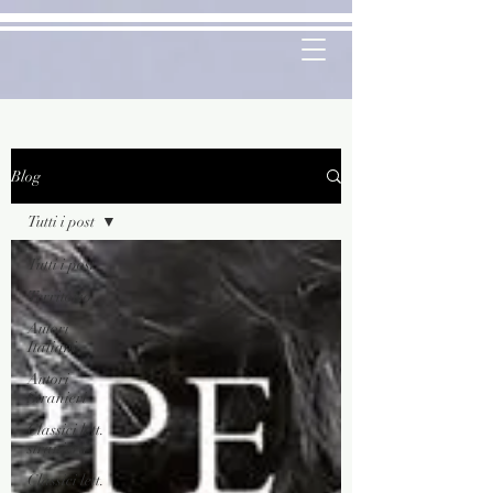
Blog
Tutti i post
Tutti i post
Territorio
Autori
Italiani
Autori
Stranieri
Classici lett.
straniera
Classici lett.