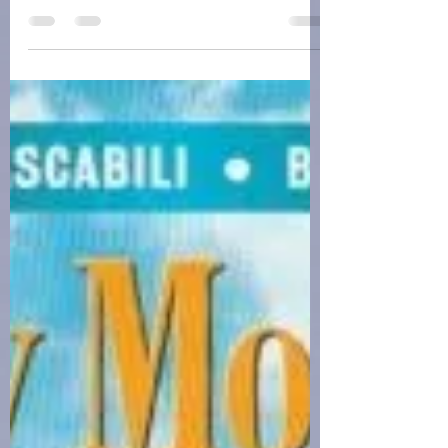
Gor'Kij (1970 )(30/4)
Autobiografia - Maksim Gor'Kij Italiano | 1970
| 786 pagine Titolo originale:
Autobiografìceskaja Trilogìja Traduzione:
Giacinta de...