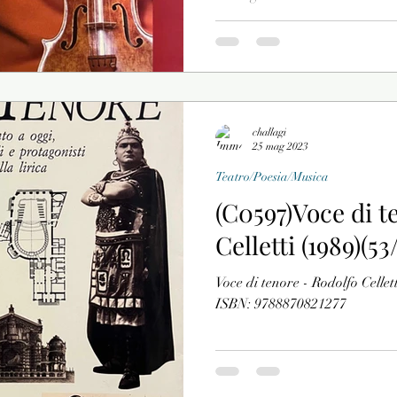
challagi
25 mag 2023
Teatro/Poesia/Musica
(C0597)Voce di t
Celletti (1989)(53/
Voce di tenore - Rodolfo Cellett
ISBN: 9788870821277