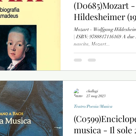
(D0685)Mozart -
Hildesheimer (19
Vari
Poesia
Mozart - Wolfgang Hildesheime
| ISBN: 9788817116169 A due se
nascita, Mozart...
challagi
27 mag 2023
Teatro/Poesia/Musica
(C0599)Enciclope
musica - Il sole 