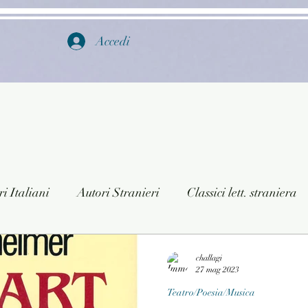
Accedi
i Italiani
Autori Stranieri
Classici lett. straniera
istica
Ragazzi
Lingua straniera
Dizionari/En
challagi
27 mag 2023
Teatro/Poesia/Musica
a/Musica
Collane
Autori greci e latini
Libri in