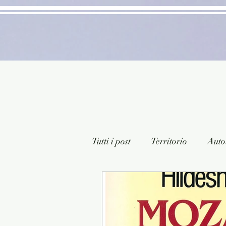
Tutti i post
Territorio
Autor
Classici lett. italiana
Sagg
Arte/Pittura
Teatro/Poesi