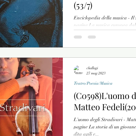
(53/7)
Enciclopedia della musica - Il 
pagine La musica europea da
challagi
27 mag 2023
Teatro/Poesia/Musica
(C0598)L'uomo de
Matteo Fedeli(20
L'uomo degli Stradivari - Matt
pagine La storia di un giovane
dita agili e...