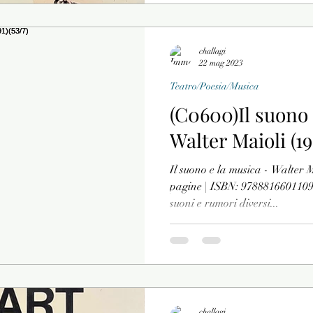
challagi
22 mag 2023
Teatro/Poesia/Musica
(C0600)Il suono 
Walter Maioli (19
Il suono e la musica - Walter M
pagine | ISBN: 9788816601109
suoni e rumori diversi...
challagi