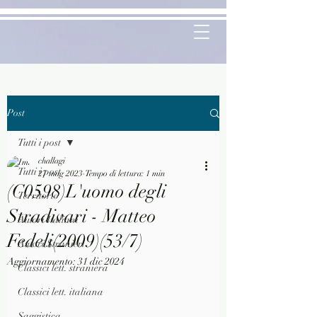
Post
Tutti i post
challagi
Tutti i post
27 mag 2023
Tempo di lettura: 1 min
(C0598)L'uomo degli
Territorio
Stradivari - Matteo
Autori Italiani
Fedeli(2009)(53/7)
Autori Stranieri
Aggiornamento:
31 dic 2024
Classici lett. straniera
Classici lett. italiana
Saggistica