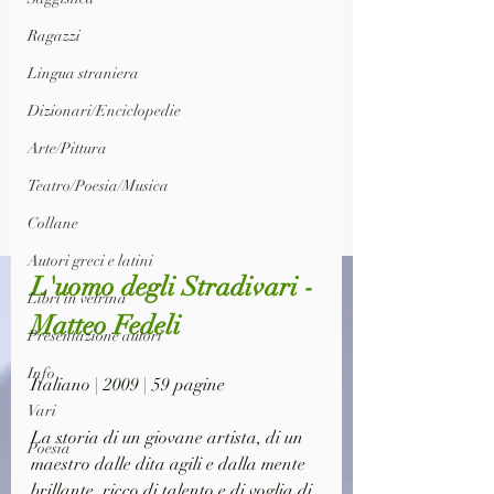
Ragazzi
Lingua straniera
Dizionari/Enciclopedie
Arte/Pittura
Teatro/Poesia/Musica
Collane
Autori greci e latini
L'uomo degli Stradivari - 
Libri in vetrina
Matteo Fedeli
Presentazione autori
Info
Italiano | 2009 | 59 pagine
Vari
La storia di un giovane artista, di un 
Poesia
maestro dalle dita agili e dalla mente 
brillante, ricco di talento e di voglia di 