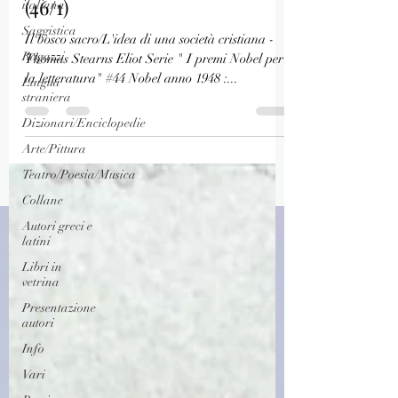
(46/1)
italiana
Saggistica
Il bosco sacro/L'idea di una società cristiana -
Ragazzi
Thomas Stearns Eliot Serie " I premi Nobel per
la letteratura" #44 Nobel anno 1948 :...
Lingua
straniera
Dizionari/Enciclopedie
Arte/Pittura
Teatro/Poesia/Musica
Collane
Autori greci e
latini
Libri in
vetrina
Presentazione
autori
Info
Vari