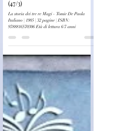
Ragazzi
(R0725)La storia dei tre re
Magi - Tomie De Paola(1985)
(47/3)
La storia dei tre re Magi - Tomie De Paola
Italiano | 1985 | 32 pagine | ISBN:
9788816570306 Età di lettura 6/7 anni