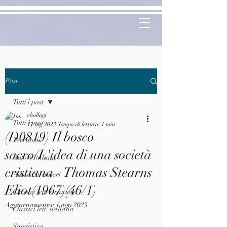
Post
Tutti i post
challagi
Tutti i post
17 lug 2023
Tempo di lettura: 1 min
(D0819) Il bosco
Territorio
sacro/L'idea di una società
Autori Italiani
cristiana - Thomas Stearns
Autori Stranieri
Eliot(1967)(46/1)
Classici lett. straniera
Aggiornamento:
1 ago 2023
Classici lett. italiana
Saggistica