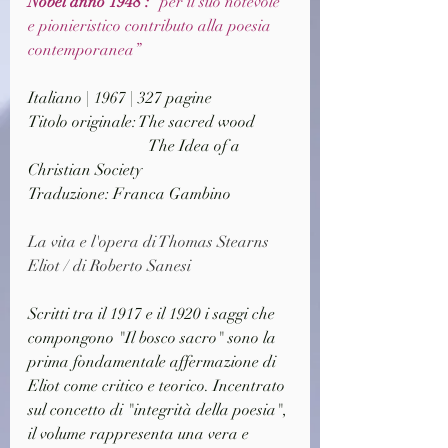
Nobel anno 1948 : 
“per il suo notevole 
e pionieristico contributo alla poesia 
contemporanea”
Italiano | 1967 | 327 pagine
Titolo originale: The sacred wood
			The Idea of a 
Christian Society
Traduzione: Franca Gambino
La vita e l'opera di Thomas Stearns 
Eliot / di Roberto Sanesi
Scritti tra il 1917 e il 1920 i saggi che 
compongono "Il bosco sacro" sono la 
prima fondamentale affermazione di 
Eliot come critico e teorico. Incentrato 
sul concetto di "integrità della poesia", 
il volume rappresenta una vera e 