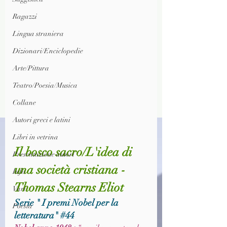
Ragazzi
Lingua straniera
Dizionari/Enciclopedie
Arte/Pittura
Teatro/Poesia/Musica
Collane
Autori greci e latini
Libri in vetrina
Il bosco sacro/L'idea di 
Presentazione autori
una società cristiana - 
Info
Thomas Stearns Eliot
Vari
Serie " I premi Nobel per la 
Poesia
letteratura" 
#44