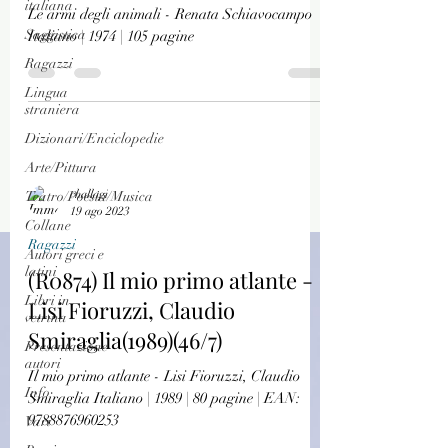
italiana
Le armi degli animali - Renata Schiavocampo
Saggistica
Italiano | 1974 | 105 pagine
Ragazzi
Lingua
straniera
Dizionari/Enciclopedie
Arte/Pittura
challagi
Teatro/Poesia/Musica
19 ago 2023
Collane
Ragazzi
Autori greci e
latini
(R0874) Il mio primo atlante -
Libri in
Lisi Fioruzzi, Claudio
vetrina
Smiraglia(1989)(46/7)
Presentazione
autori
Il mio primo atlante - Lisi Fioruzzi, Claudio
Info
Smiraglia Italiano | 1989 | 80 pagine | EAN:
9788876960253
Vari