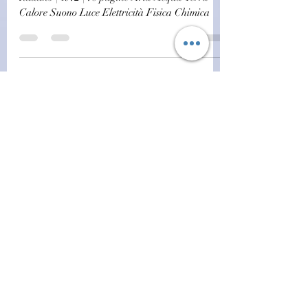
Calore Suono Luce Elettricità Fisica Chimica
challagi
4 ago 2023
Ragazzi
(R0850)Il libro delle mie
ricerche vol.5 - Ed. Piccoli
(1972)(46/6)
Il libro delle mie ricerche vol.5 - Ed. Piccoli
Italiano | 1972 | 71 pagine Regione Iberica
Spagna Andorra Gibilterra Portogallo
Regione...