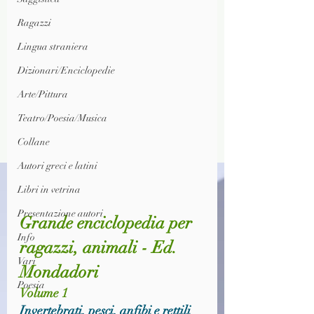
Ragazzi
Lingua straniera
Dizionari/Enciclopedie
Arte/Pittura
Teatro/Poesia/Musica
Collane
Autori greci e latini
Libri in vetrina
Presentazione autori
Grande enciclopedia per 
Info
ragazzi, animali - Ed. 
Vari
Mondadori
Poesia
Volume 1
Invertebrati, pesci, anfibi e rettili