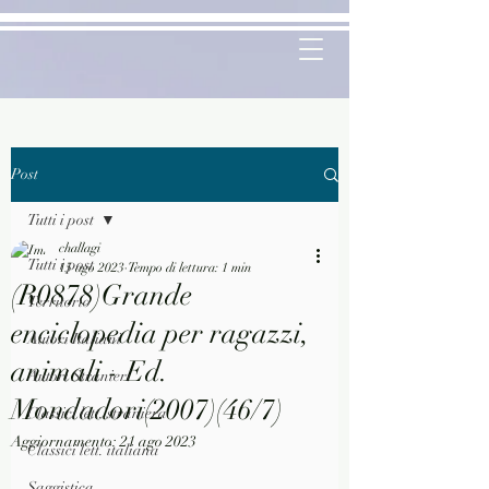
Post
Tutti i post
challagi
Tutti i post
15 ago 2023
Tempo di lettura: 1 min
(R0878)Grande
Territorio
enciclopedia per ragazzi,
Autori Italiani
animali - Ed.
Autori Stranieri
Mondadori(2007)(46/7)
Classici lett. straniera
Aggiornamento:
21 ago 2023
Classici lett. italiana
Saggistica