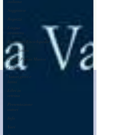
italiana
Saggistica
Ragazzi
Lingua
straniera
Dizionari/Enciclopedie
Arte/Pittura
Teatro/Poesia/Musica
Collane
Autori greci e
latini
Libri in
vetrina
Presentazione
autori
Info
Vari