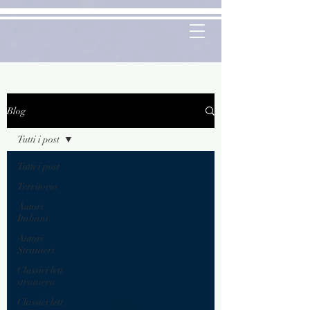
Blog
Tutti i post
Tutti i post
Territorio
Autori
Italiani
Autori
Stranieri
Classici lett.
straniera
Classici lett.