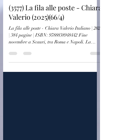
Autori Italiani
(3577) La fila alle poste - Chiara
Valerio (2025)(66/4)
La fila alle poste - Chiara Valerio Italiano | 2025
| 384 pagine | ISBN: 9788838948442 Fine
novembre a Scauri, tra Roma e Napoli. La
spiaggia è quasi deserta, vuoti gli stabilimenti.
Da qualche settimana le vongole lasciate nei
secchi a spurgare sul bagnasciuga spariscono nel
nulla. E non è colpa del mare. Tre anni prima è
morta Vittoria, una donna che è entrata nella
memoria del paese e delle persone, e ha cambiato
per sempre la vita dell'avvocato Lea Russo, due
figlie e un