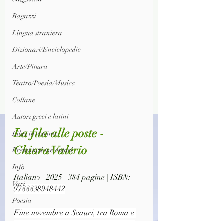
Ragazzi
Lingua straniera
Dizionari/Enciclopedie
Arte/Pittura
Teatro/Poesia/Musica
Collane
Autori greci e latini
La fila alle poste - 
Libri in vetrina
Chiara Valerio
Presentazione autori
Info
Italiano | 2025 | 384 pagine | ISBN: 
Vari
9788838948442
Poesia
Fine novembre a Scauri, tra Roma e 