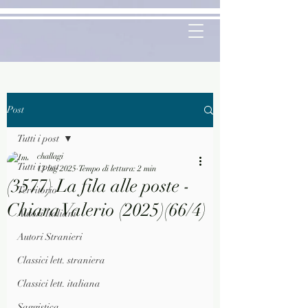
Post
Tutti i post
challagi
Tutti i post
13 lug 2025
Tempo di lettura: 2 min
(3577) La fila alle poste -
Territorio
Chiara Valerio (2025)(66/4)
Autori Italiani
Autori Stranieri
Classici lett. straniera
Classici lett. italiana
Saggistica