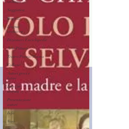
italiana
Saggistica
Ragazzi
Lingua
straniera
Dizionari/Enciclopedie
Arte/Pittura
Teatro/Poesia/Musica
Collane
Autori greci e
latini
Libri in
vetrina
Presentazione
autori
Info
Vari