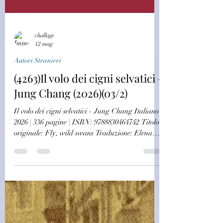
challagi
12 mag
Autori Stranieri
(4263)Il volo dei cigni selvatici -
Jung Chang (2026)(03/2)
Il volo dei cigni selvatici - Jung Chang Italiano |
2026 | 336 pagine | ISBN: 9788830464742 Titolo
originale: Fly, wild swans Traduzione: Elena
Cantoni Cigni selvatici è stato il libro che ha
contribuito a plasmare l’immagine della Cina
agli occhi occidentali, svelando i misteri di un
mondo fino ad allora tenuto segreto,
raccontandone luci e ombre. Dopo aver