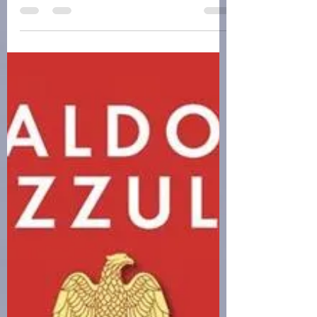
challagi
19 ott 2023
Saggistica
(C0740)Longarone Vajont,
attimi di storia - Pro Loco
Longarone ()(38/2)
Longarone Vajont, attimi di storia - Pro Loco
Longarone Italiano | 100 pagine