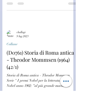
challagi
15 ago 2023
Ragazzi
(R0881) I grandi capi indiani -
Piero Pieroni (1974)(46/7)
I grandi capi indiani - Piero Pieroni Italiano |
1974 | 176 pagine Storia degli Indiani d'America
, ritratto dell'epoca del Western.
challagi