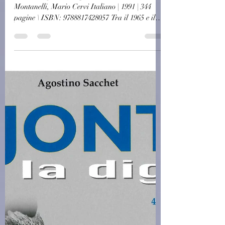
piombo - Indro Montanelli,
Mario Cervi (1991)(34/4)
L'Italia degli anni di piombo - Indro
Montanelli, Mario Cervi Italiano | 1991 | 344
pagine \ ISBN: 9788817428057 Tra il 1965 e il
1978 un...