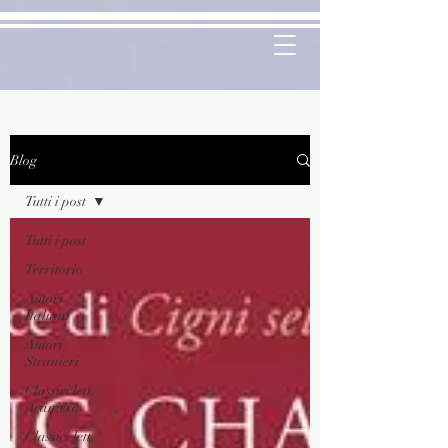
Blog
Tutti i post
Tutti i post
Territorio
Autori
Italiani
Autori
Stranieri
Classici lett.
straniera
Classici lett.