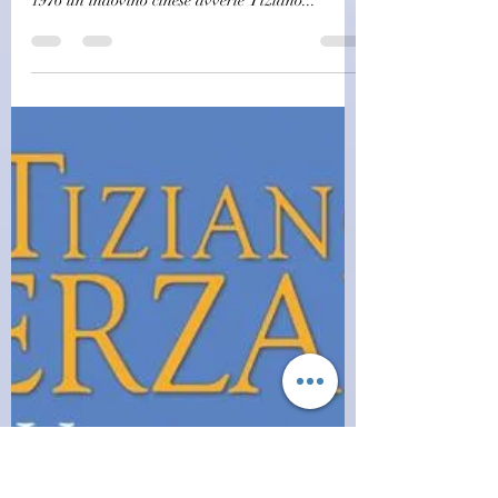
challagi
31 dic 2022
Saggistica
(C0390) Un indovino mi disse -
Tiziano Terzani (2004)(34/2)
Un indovino mi disse - Tiziano Terzani Italiano |
2004 | 428 pagine | ISBN: 9788850206131 Nel
1976 un indovino cinese avverte Tiziano...