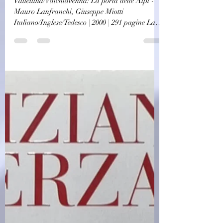
Arte/Pittura
(C0839)Valtellina/Valchiavenna
: La porta delle Alpi - Mauro
Lanfranchi, Giuseppe Miotti
(2000)(35/1)
Valtellina/Valchiavenna: La porta delle Alpi -
Mauro Lanfranchi, Giuseppe Miotti
Italiano/Inglese/Tedesco | 2000 | 291 pagine La
'Valle...