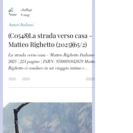
challagi
8 mag
Autori Italiani
(C0548)La strada verso casa -
Matteo Righetto (2025)(65/2)
La strada verso casa - Matteo Righetto Italiano |
2025 | 224 pagine | ISBN: 9788891842879 Matteo
Righetto ci conduce in un viaggio intimo e
autobiografico alla scoperta del legame
profondo che lo unisce alla montagna, vista non
solo come luogo fisico ma come rifugio
dell'anima e simbolo di appartenenza. Fin dai
suoi primi passi, l'autore ha sentito il richiamo
irresistibile dei boschi ombrosi, delle vette
maestose e dei sentieri che sembrano condurre