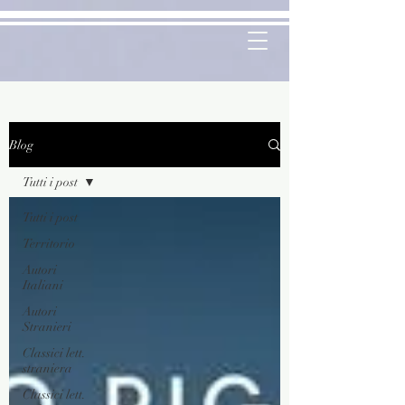
Blog
Tutti i post
Tutti i post
Territorio
Autori
Italiani
Autori
Stranieri
Classici lett.
straniera
Classici lett.