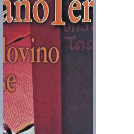
2014 | 484 pagine | ISBN: 9788830439481 "Cosa
fa della vita che abbiamo un'avventura...