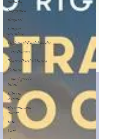
italiana
Saggistica
Ragazzi
Lingua
straniera
Dizionari/Enciclopedie
Arte/Pittura
Teatro/Poesia/Musica
Collane
Autori greci e
latini
Libri in
vetrina
Presentazione
autori
Info
Vari