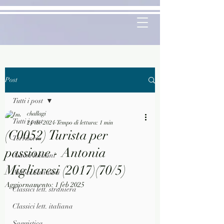
Post
Tutti i post
challagi
Tutti i post
24 dic 2024
Tempo di lettura: 1 min
(C0052) Turista per
Territorio
passione - Antonia
Autori Italiani
Migliaresi (2017)(70/5)
Autori Stranieri
Aggiornamento:
1 feb 2025
Classici lett. straniera
Classici lett. italiana
Saggistica