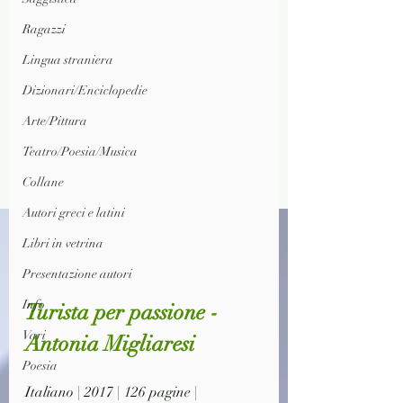
Ragazzi
Lingua straniera
Dizionari/Enciclopedie
Arte/Pittura
Teatro/Poesia/Musica
Collane
Autori greci e latini
Libri in vetrina
Presentazione autori
Info
Turista per passione - 
Vari
Antonia Migliaresi
Poesia
Italiano | 2017 | 126 pagine | 