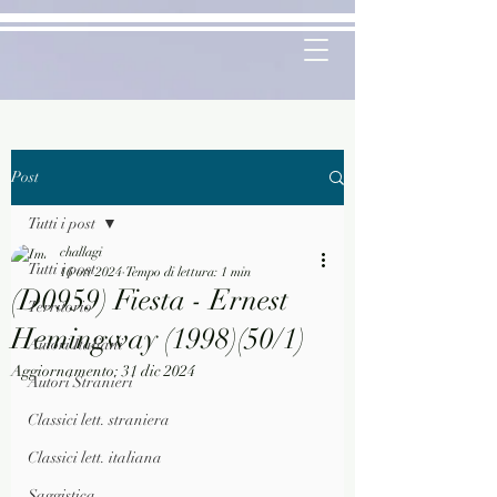
Post
Tutti i post
challagi
Tutti i post
16 ott 2024
Tempo di lettura: 1 min
(D0959) Fiesta - Ernest
Territorio
Hemingway (1998)(50/1)
Autori Italiani
Aggiornamento:
31 dic 2024
Autori Stranieri
Classici lett. straniera
Classici lett. italiana
Saggistica