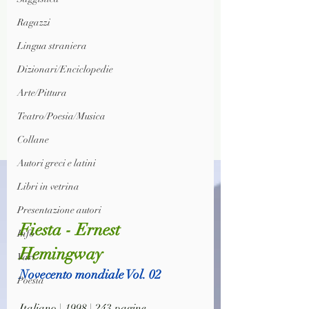
Ragazzi
Lingua straniera
Dizionari/Enciclopedie
Arte/Pittura
Teatro/Poesia/Musica
Collane
Autori greci e latini
Libri in vetrina
Presentazione autori
Fiesta - Ernest 
Info
Hemingway
Vari
Novecento mondiale Vol. 02
Poesia
Italiano | 1998 | 243 pagine