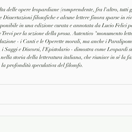
a delle opere leopardiane (comprendente, fra l'altro, tutti gli
 Dissertazioni filosofiche e alcune lettere finora sparse in riv
isponibile in una edizione curata e annotata da Lucio Felici p
Trevi per la sezione della prosa. Autentico "monumento lette
duzione - i Canti e le Operette morali, ma anche i Paralipome
, i Saggi e Discorsi, l'Epistolario - dimostra come Leopardi 
nella storia della letteratura italiana, che riunisce in sé la f
 la profondità speculativa del filosofo. 