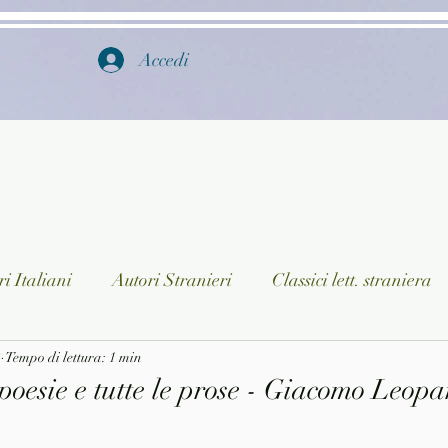
Accedi
i Italiani
Autori Stranieri
Classici lett. straniera
3
istica
Tempo di lettura: 1 min
Ragazzi
Lingua straniera
Dizionari/En
 poesie e tutte le prose - Giacomo Leopa
a/Musica
Collane
Autori greci e latini
Libri in