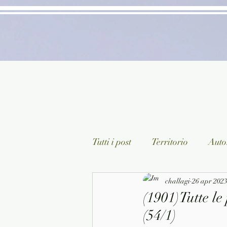
Tutti i post
Territorio
Autor
Classici lett. italiana
challagi
26 apr 202
Sagg
(1901)Tutte le
(54/1)
Arte/Pittura
Teatro/Poesi