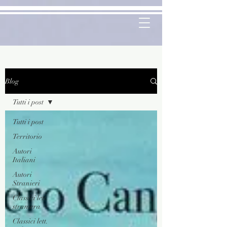
Blog
Tutti i post
Tutti i post
Territorio
Autori
Italiani
Autori
Stranieri
Classici lett.
straniera
Classici lett.