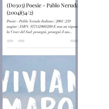
challagi
15 ott 2024
Autori Stranieri
(D0303) Poesie - Pablo Neruda
(2004)(54/2)
Poesie - Pablo Neruda Italiano | 2004 | 259
pagine | ISBN: 9771129085209 E non mi rispose
la Croce del Sud: proseguì, proseguì il suo...