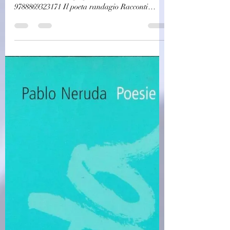
(C0045)Randagio in cammino
2 - Calogero Cangelosi (2025)
(54/3)
Randagio in cammino 2 - Calogero Cangelosi
Italiano | 2025 | 40 pagine | ISBN:
9788869323171 Il poeta randagio Racconti
inediti 2019