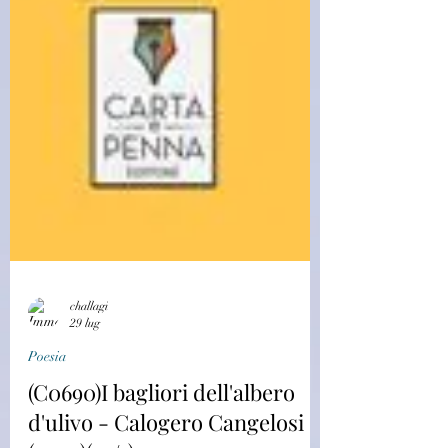
challagi
29 lug
Poesia
(C0690)I bagliori dell'albero