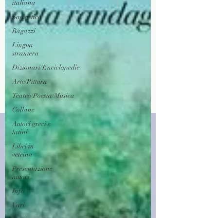
italiana
Saggistica
Ragazzi
Lingua
straniera
Dizionari/Enciclopedie
Arte/Pittura
Teatro/Poesia/Musica
Collane
Autori greci e
latini
Libri in
vetrina
Presentazione
autori
Info
Vari