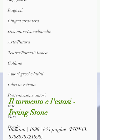
Ragazzi
Lingua straniera
Dizionari/Enciclopedie
Arte/Pittura
Teatro/Poesia/Musica
Collane
Autori greci e latini
Libri in vetrina
Presentazione autori
Il tormento e l'estasi - 
Info
Irving Stone
Vari
Poesia
Italiano | 1996 | 843 pagine  (ISBN13: 
9788879721998)