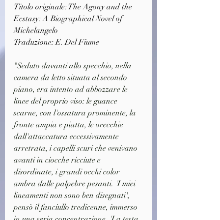
Titolo originale: The Agony and the 
Ecstasy: A Biographical Novel of 
Michelangelo
Traduzione: E. Del Fiume
"Seduto davanti allo specchio, nella 
camera da letto situata al secondo 
piano, era intento ad abbozzare le 
linee del proprio viso: le guance 
scarne, con l'ossatura prominente, la 
fronte ampia e piatta, le orecchie 
dall'attaccatura eccessivamente 
arretrata, i capelli scuri che venivano 
avanti in ciocche ricciute e 
disordinate, i grandi occhi color 
ambra dalle palpebre pesanti. 'I miei 
lineamenti non sono ben disegnati', 
pensò il fanciullo tredicenne, immerso 
in una seria concentrazione. 'La testa 