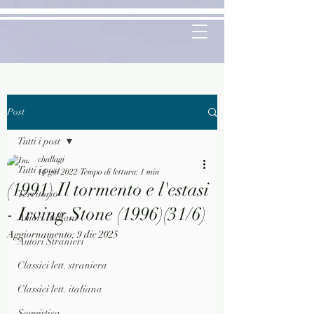
Post
Tutti i post
challagi
Tutti i post
16 giu 2022
Tempo di lettura: 1 min
(1991) Il tormento e l'estasi
Territorio
- Irving Stone (1996)(31/6)
Autori Italiani
Aggiornamento:
9 dic 2025
Autori Stranieri
Classici lett. straniera
Classici lett. italiana
Saggistica