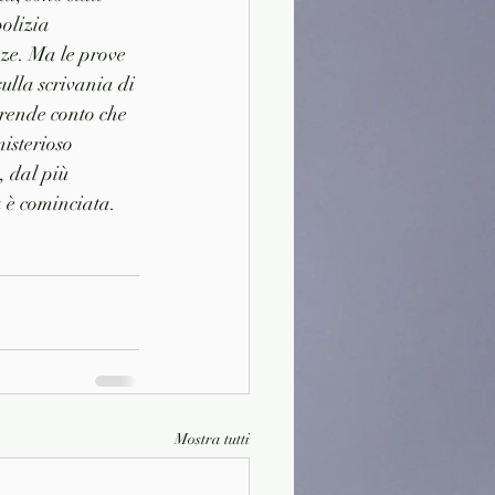
olizia 
nze. Ma le prove 
sulla scrivania di 
 rende conto che 
isterioso 
, dal più 
a è cominciata.
Mostra tutti