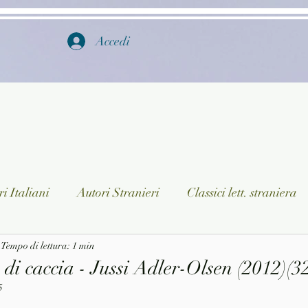
Accedi
i Italiani
Autori Stranieri
Classici lett. straniera
istica
Tempo di lettura: 1 min
Ragazzi
Lingua straniera
Dizionari/En
 di caccia - Jussi Adler-Olsen (2012)(3
5
a/Musica
Collane
Autori greci e latini
Libri in