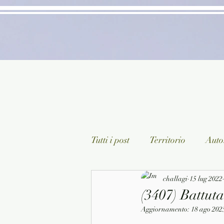
Tutti i post
Territorio
Autor
Classici lett. italiana
challagi
15 lug 2022
Sagg
(3407) Battuta
Aggiornamento:
18 ago 202
Arte/Pittura
Teatro/Poesi