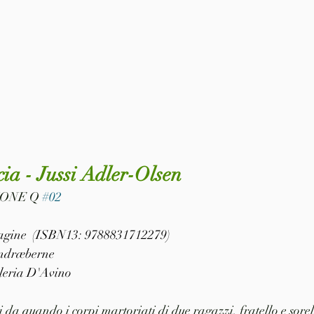
cia - Jussi Adler-Olsen
IONE Q 
#02
 pagine  (ISBN13: 9788831712279)
andræberne
leria D'Avino
da quando i corpi martoriati di due ragazzi, fratello e sorell