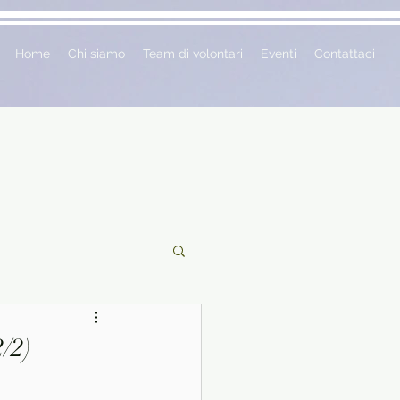
Home
Chi siamo
Team di volontari
Eventi
Contattaci
ciclopedie
2/2)
 vetrina