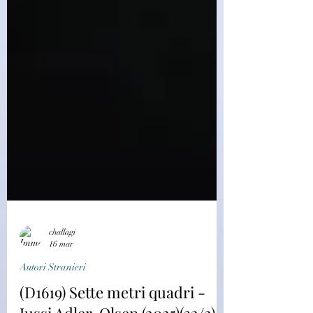
challagi
16 mar