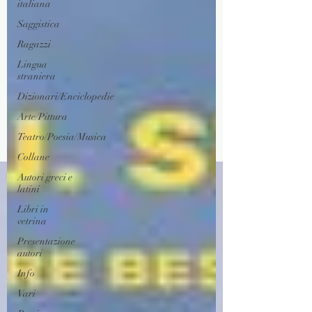
italiana
Saggistica
Ragazzi
Lingua
straniera
Dizionari/Enciclopedie
Arte/Pittura
Teatro/Poesia/Musica
Collane
Autori greci e
latini
Libri in
vetrina
Presentazione
autori
Info
Vari