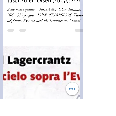
Autori Stranieri
(D1619) Sette metri quadri -
Jussi Adler-Olsen (2025)(32/2)
Sette metri quadri - Jussi Adler-Olsen Italiano |
2025 | 574 pagine | ISBN: 9788829789405 Titolo
originale: Syv m2 med lås Traduzione: Claudia
Valeria Letizia ed Eva Valvo Sette metri quadri:
sono le dimensioni della cella in cui Carl Mørck
sta marcendo. È stato arrestato con l’accusa di
traffico di droga e omicidio, due crimini che
sarebbero legati a un caso irrisolto di quindici
anni prima, noto come “il caso della pistola
sparachiodi”. In quell’occasione un collega
polizio