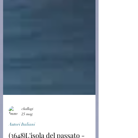
challagi
25 mag
Autori Italiani