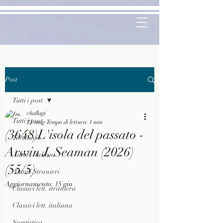
Post
Tutti i post
challagi
Tutti i post
25 mag
Tempo di lettura: 1 min
(3648)L'isola del passato -
Territorio
Arwin J. Seaman (2026)
Autori Italiani
(55/5)
Autori Stranieri
Aggiornamento:
15 giu
Classici lett. straniera
Classici lett. italiana
Saggistica