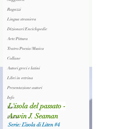
Ragazzi
Lingua straniera
Dizionari/Enciclopedie
Arte/Pittura
Teatro/Poesia/Musica
Collane
Autori greci e latini
Libri in vetrina
Presentazione autori
Info
L'isola del passato -
Vari
Arwin J. Seaman
Poesia
Serie: L’isola di Liten 
#4