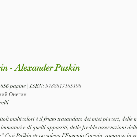
in - Alexander Puskin
| 656 pagine | ISBN: 
9788817165198
ний Онегин
elli
toli multicolori è il frutto trasandato dei miei piaceri, delle 
i immaturi e di quelli appassiti, delle fredde osservazioni dell
e.” Così Puškin stesso spiega l’Eugenio Onegin, romanzo in ve