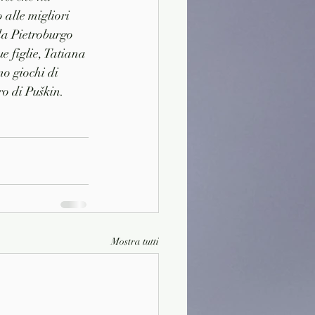
 alle migliori 
 da Pietroburgo 
e figlie, Tatiana 
no giochi di 
ro di Puškin.
Mostra tutti