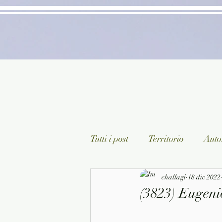
Tutti i post
Territorio
Autor
Classici lett. italiana
challagi
18 dic 2022
Sagg
(3823) Eugeni
Arte/Pittura
Teatro/Poesi