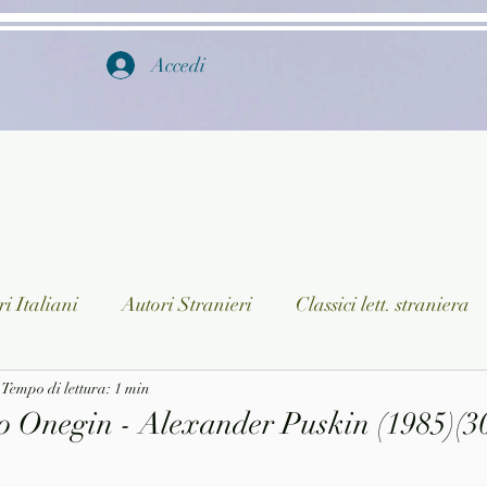
Accedi
i Italiani
Autori Stranieri
Classici lett. straniera
istica
Tempo di lettura: 1 min
Ragazzi
Lingua straniera
Dizionari/En
o Onegin - Alexander Puskin (1985)(3
a/Musica
Collane
Autori greci e latini
Libri in