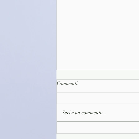
Commenti
Scrivi un commento...
(D1592)Alla ricerca del tempo
perduto vol.3 - Marcel Proust