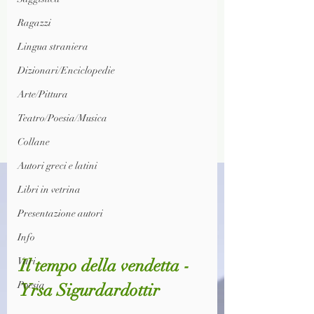
Ragazzi
Lingua straniera
Dizionari/Enciclopedie
Arte/Pittura
Teatro/Poesia/Musica
Collane
Autori greci e latini
Libri in vetrina
Presentazione autori
Info
Il tempo della vendetta - 
Vari
Poesia
Yrsa Sigurdardottir