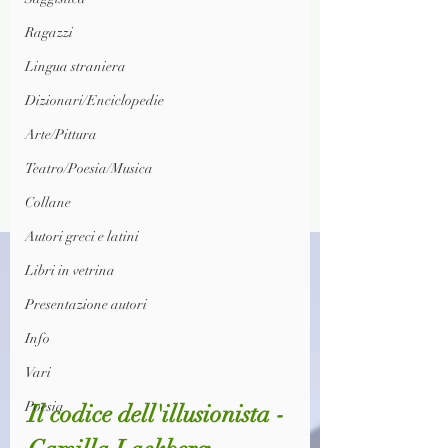
Ragazzi
Lingua straniera
Dizionari/Enciclopedie
Arte/Pittura
Teatro/Poesia/Musica
Collane
Autori greci e latini
Libri in vetrina
Presentazione autori
Info
Vari
Poesia
Il codice dell'illusionista - 