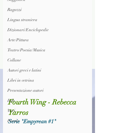
Ragazzi
Lingua straniera
Dizionari/Enciclopedie
Arte/Pittura
Teatro/Poesia/Musica
Collane
Autori greci e latini
Libri in vetrina
Presentazione autori
Fourth Wing - Rebecca 
Info
Vari
Yarros
Poesia
Serie "Empyrean 
#1
"