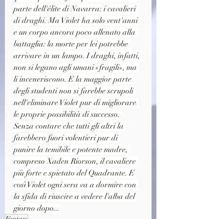
parte dell'élite di Navarra: i cavalieri 
di draghi. Ma Violet ha solo vent'anni 
e un corpo ancora poco allenato alla 
battaglia: la morte per lei potrebbe 
arrivare in un lampo. I draghi, infatti, 
non si legano agli umani «fragili», ma 
li inceneriscono. E la maggior parte 
degli studenti non si farebbe scrupoli 
nell'eliminare Violet pur di migliorare 
le proprie possibilità di successo. 
Senza contare che tutti gli altri la 
farebbero fuori volentieri pur di 
punire la temibile e potente madre, 
compreso Xaden Riorson, il cavaliere 
più forte e spietato del Quadrante. E 
così Violet ogni sera va a dormire con 
la sfida di riuscire a vedere l'alba del 
giorno dopo...
Fantasy