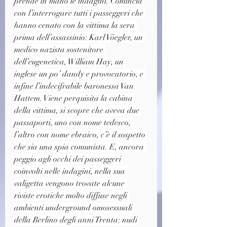
prende in mano le indagini. Comincia 
con l’interrogare tutti i passeggeri che 
hanno cenato con la vittima la sera 
prima dell’assassinio: Karl Vöegler, un 
medico nazista sostenitore 
dell’eugenetica, William Hay, un 
inglese un po’ dandy e provocatorio, e 
infine l’indecifrabile baronessa Van 
Hattem. Viene perquisita la cabina 
della vittima, si scopre che aveva due 
passaporti, uno con nome tedesco, 
l’altro con nome ebraico, c’è il sospetto 
che sia una spia comunista. E, ancora 
peggio agli occhi dei passeggeri 
coinvolti nelle indagini, nella sua 
valigetta vengono trovate alcune 
riviste erotiche molto diffuse negli 
ambienti underground omosessuali 
della Berlino degli anni Trenta: nudi 