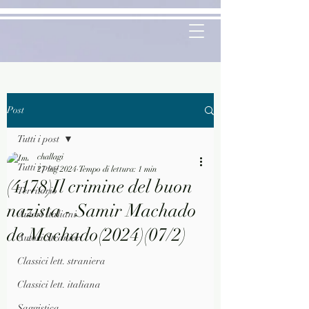
Post
Tutti i post
challagi
Tutti i post
27 lug 2024
Tempo di lettura: 1 min
(4178)Il crimine del buon
Territorio
nazista - Samir Machado
Autori Italiani
de Machado(2024)(07/2)
Autori Stranieri
Classici lett. straniera
Classici lett. italiana
Saggistica