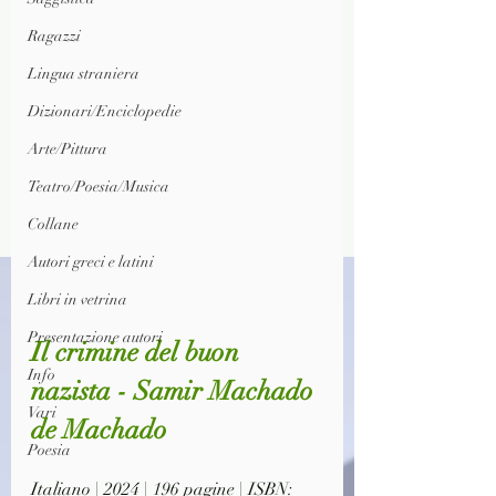
Ragazzi
Lingua straniera
Dizionari/Enciclopedie
Arte/Pittura
Teatro/Poesia/Musica
Collane
Autori greci e latini
Libri in vetrina
Presentazione autori
Il crimine del buon 
Info
nazista - Samir Machado 
Vari
de Machado
Poesia
Italiano | 2024 | 196 pagine | ISBN: 