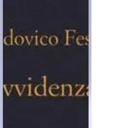
originale: Lost and never found Traduzione:
Luisa Nera Gener: Giallo, Thriller Oxford è
l’incarnazione delle contraddizioni di un intero
paese, città dove i senzatetto si accampano
all’ombra di quegli stessi edifici eleganti abitati e
frequentati dall’indifferente borghesia inglese. È
una città in cui si può scomparire nel nulla,
senza essere mai ritrovati. Sono le tre del mattino
qu