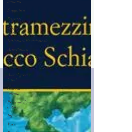
italiana
Saggistica
Ragazzi
Lingua
straniera
Dizionari/Enciclopedie
Arte/Pittura
Teatro/Poesia/Musica
Collane
Autori greci e
latini
Libri in
vetrina
Presentazione
autori
Info
Vari