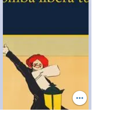
condizioni ambientali hanno potuto
salvaguardarli. A occuparsi del caso sono i
carabinieri di Latina, nella persona del capitano
Damasi e dell’appuntato Circos