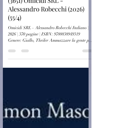
11 giu
Autori Italiani
(3651) Omicidi SRL -
Alessandro Robecchi (2026)
(55/4)
Omicidi SRL - Alessandro Robecchi Italiano |
2026 | 370 pagine | ISBN: 9788838949319
Genere: Giallo, Thriler Ammazzare la gente per
soldi, pianificare, contenere le spese, gestire una
piccola azienda di eliminazioni, con due principi
basilari: «La sicurezza prima di tutto» e «Deve
sembrare un incidente». Il Biondo e Quello con
la cravatta sono killer professionisti, e hanno gli
stessi dubbi e le stesse difficoltà di ogni
professionista. Questioni etiche e questioni
pratiche,