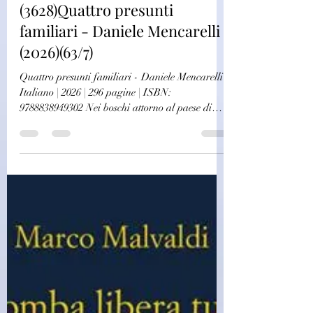
challagi
11 feb
Autori Italiani
(3628)Quattro presunti
familiari - Daniele Mencarelli
(2026)(63/7)
Quattro presunti familiari - Daniele Mencarelli
Italiano | 2026 | 296 pagine | ISBN:
9788838949302 Nei boschi attorno al paese di
Norma, in provincia di Latina, viene rinvenuto
uno scheletro con qualche brandello di pelle.
Questi poveri resti sono finiti nella macchia molti
anni prima, solo la fatalità e le particolari