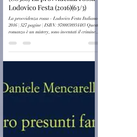
challagi
14 feb
Autori Italiani
(C0388) La provvidenza rossa -
Lodovico Festa (2016)(63/3)
La provvidenza rossa - Lodovico Festa Italiano |
2016 | 527 pagine | ISBN: 9788838934483 Questo
romanzo è un mistery, sono inventati il crimine
che scatena la vicenda, la trama, e la soluzione
finale, e sono fittizi i protagonisti; ma è pure un
pezzo importante di memoria, come forse sarebbe
difficile riportare con la stessa evidenza in un
saggio di storia. La memoria di cosa fu un
grande partito, di come funzionava la mente di
dirigenti e militanti, di come si muoveva l'invi