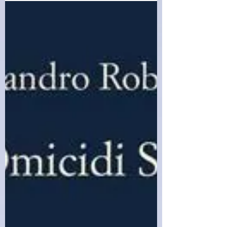
Schiavone, tra l’infanzia e la maturità, Roma e
Aosta, la nostalgia e il dolore. L’amicizia con i
compagni di Trastevere, prima da bambini e poi
da adolescenti, eterni ragazzi di strada e di vita,
sempre sospesi tra sfrontatezza e crimine.
L’incontro inaspettato