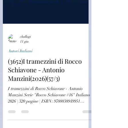
challagi
11 giu
Autori Italiani
(3652)I tramezzini di Rocco
Schiavone - Antonio
Manzini(2026)(57/3)
I tramezzini di Rocco Schiavone - Antonio
Manzini Serie "Rocco Schiavone #16" Italiano |
2026 | 320 pagine | ISBN: 9788838949951
Genere: Giallo, Thriller Una raccolta di racconti
inediti che vedono protagonista Rocco