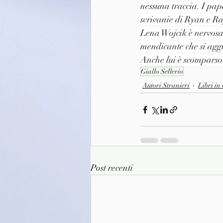
nessuna traccia. I papar
scrivanie di Ryan e Ra
Lena Wojcik è nervosam
mendicante che si aggir
Anche lui è scomparso n
Giallo Sellerio
Autori Stranieri
Libri in
Post recenti