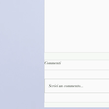
Commenti
Scrivi un commento...
(D1646)Il primo caffè della
giornata - Toshikazu