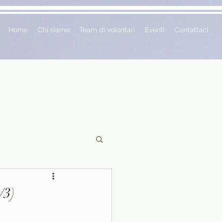
Home
Chi siamo
Team di volontari
Eventi
Contattaci
ciclopedie
/3)
 vetrina