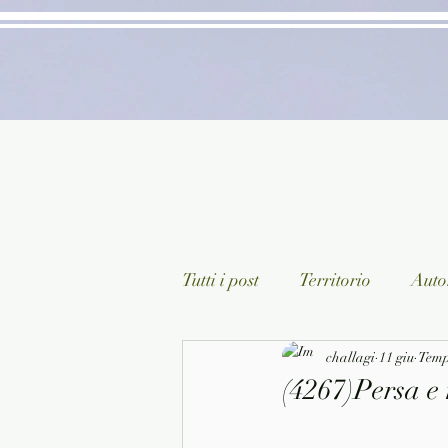
Tutti i post
Territorio
Autor
Classici lett. italiana
challagi
11 giu
Sagg
Tempo
(4267)Persa e
Arte/Pittura
Teatro/Poesi