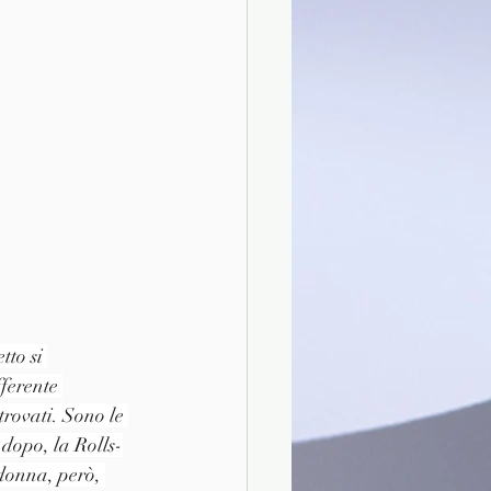
tto si 
ferente 
trovati. Sono le 
dopo, la Rolls-
donna, però, 