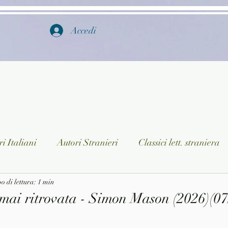
Accedi
i Italiani
Autori Stranieri
Classici lett. straniera
istica
 di lettura: 1 min
Ragazzi
Lingua straniera
Dizionari/En
 mai ritrovata - Simon Mason (2026)(07
a/Musica
Collane
Autori greci e latini
Libri in