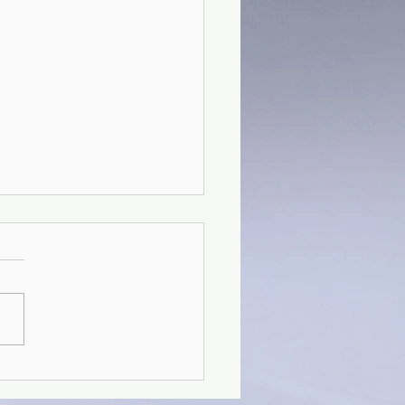
89)L'incertezza del domani
an Andrea Cerone (2026)