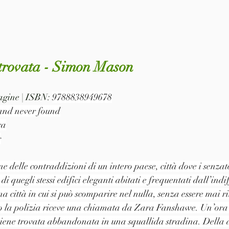
itrovata - Simon Mason
pagine | ISBN: 
9788838949678
 and never found
ra
r
 delle contraddizioni di un intero paese, città dove i senzate
quegli stessi edifici eleganti abitati e frequentati dall’indif
a città in cui si può scomparire nel nulla, senza essere mai ri
o la polizia riceve una chiamata da Zara Fanshawe. Un’ora 
 viene trovata abbandonata in una squallida stradina. Della 