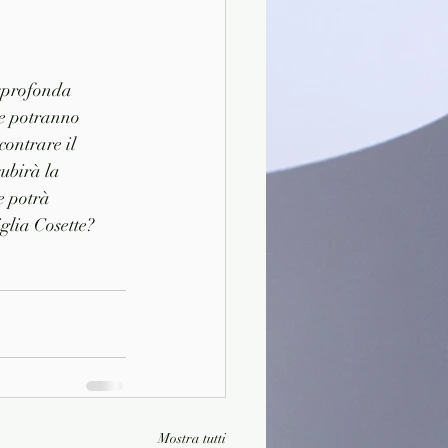
 sprofonda 
ze potranno 
ontrare il 
ubirà la 
e potrà 
iglia Cosette?
Mostra tutti