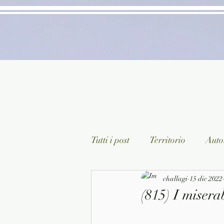
Tutti i post
Territorio
Autor
Classici lett. italiana
challagi
15 dic 2022
Sagg
(815) I misera
Arte/Pittura
Teatro/Poesi