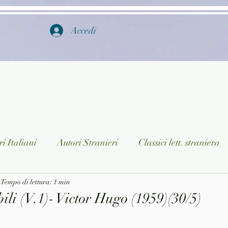
Accedi
i Italiani
Autori Stranieri
Classici lett. straniera
istica
Tempo di lettura: 1 min
Ragazzi
Lingua straniera
Dizionari/En
bili (V.1)- Victor Hugo (1959)(30/5)
a/Musica
Collane
Autori greci e latini
Libri in