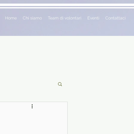
Home
Chi siamo
Team di volontari
Eventi
Contattaci
ciclopedie
 vetrina