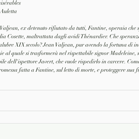
misérables
Auletta
 Valjean, ex detenuto rifiutato da tutti, Fantine, operaia che
glia Cosette, maltrattata dagli avidi Thénardier. Che speran
salubre XIX secolo? Jean Valjean, pur avendo la fortuna di inc
e al quale si trasformerà nel rispettabile signor Madeleine, s
le dell'ispettore Javert, che vuole rispedirlo in carcere. Com
omessa fatta a Fantine, sul letto di morte, e proteggere sua f