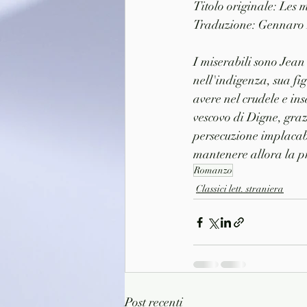
Titolo originale: Les 
Traduzione: Gennaro 
I miserabili sono Jean
nell'indigenza, sua fi
avere nel crudele e in
vescovo di Digne, grazi
persecuzione implacabi
mantenere allora la pr
Romanzo
Classici lett. straniera
Post recenti