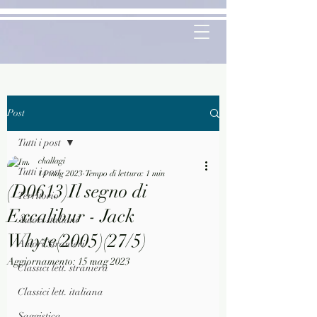
Post
Tutti i post
challagi
Tutti i post
14 mag 2023
Tempo di lettura: 1 min
(D0613)Il segno di
Territorio
Excalibur - Jack
Autori Italiani
Whyte(2005)(27/5)
Autori Stranieri
Aggiornamento:
15 mag 2023
Classici lett. straniera
Classici lett. italiana
Saggistica