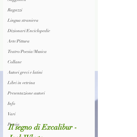
Ragazzi
Lingua straniera
Dizionari/Enciclopedie
Arte/Pittura
Teatro/Poesia/Musica
Collane
Autori greci e latini
Libri in vetrina
Presentazione autori
Info
Vari
Poesia
Il segno di Excalibur - 