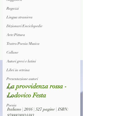
Ragazzi
Lingua straniera
Dizionari/Enciclopedie
Arte/Pittura
Teatro/Poesia/Musica
Collane
Autori greci e latini
Libri in vetrina
Presentazione autori
La provvidenza rossa - 
Info
Lodovico Festa
Vari
Poesia
Italiano | 2016 | 527 pagine | ISBN: 
9788838934483