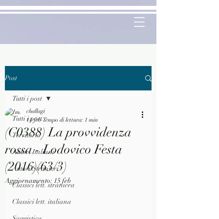
Post
Tutti i post
challagi
Tutti i post
14 feb
Tempo di lettura: 1 min
(C0388) La provvidenza
Territorio
rossa - Lodovico Festa
Autori Italiani
(2016)(63/3)
Autori Stranieri
Aggiornamento:
15 feb
Classici lett. straniera
Classici lett. italiana
Saggistica