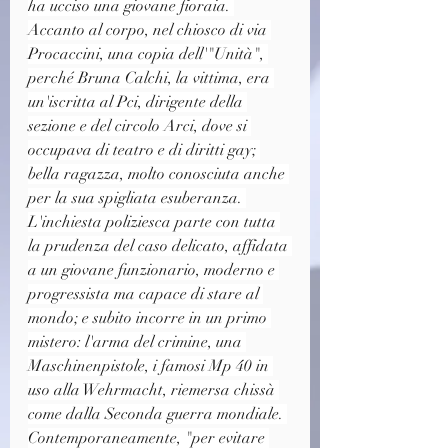
ha ucciso una giovane fioraia. 
Accanto al corpo, nel chiosco di via 
Procaccini, una copia dell'"Unità", 
perché Bruna Calchi, la vittima, era 
un'iscritta al Pci, dirigente della 
sezione e del circolo Arci, dove si 
occupava di teatro e di diritti gay; 
bella ragazza, molto conosciuta anche 
per la sua spigliata esuberanza. 
L'inchiesta poliziesca parte con tutta 
la prudenza del caso delicato, affidata 
a un giovane funzionario, moderno e 
progressista ma capace di stare al 
mondo; e subito incorre in un primo 
mistero: l'arma del crimine, una 
Maschinenpistole, i famosi Mp 40 in 
uso alla Wehrmacht, riemersa chissà 
come dalla Seconda guerra mondiale. 
Contemporaneamente, "per evitare 