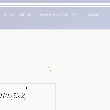
Home
Chi siamo
Team di volontari
Eventi
Contattaci
ciclopedie
10)(59/2)
 vetrina