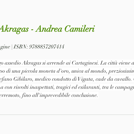
Akragas - Andrea Camileri
pagine | ISBN: 9788857207414
 assedio Akragas si arrende ai Cartaginesi. La città viene di
po di una piccola moneta d'oro, unica al mondo, preziosissi
tefano Gibilaro, medico condotto di Vigata, cade da cavallo.
a con risvolti inaspettati, tragici ed esilaranti, tra le campag
terremoto, fino all'imprevedibile conclusione.