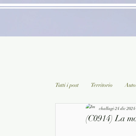
Tutti i post
Territorio
Autor
Classici lett. italiana
challagi
24 dic 2024
Sagg
(C0914) La mo
Arte/Pittura
Teatro/Poesi