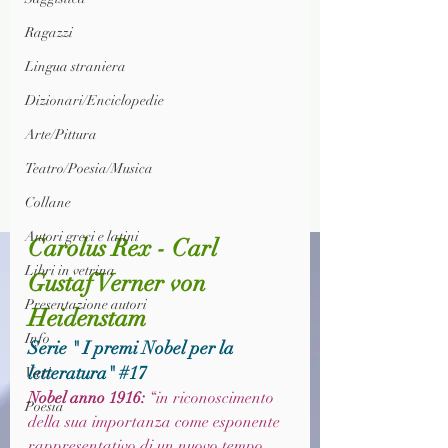
Ragazzi
Lingua straniera
Dizionari/Enciclopedie
Arte/Pittura
Teatro/Poesia/Musica
Collane
Autori greci e latini
Carolus Rex - Carl 
Libri in vetrina
Gustaf Verner von 
Presentazione autori
Heidenstam
Info
Serie " I premi Nobel per la 
letteratura" 
#17
Vari
Nobel anno 1916: 
“in riconoscimento 
Poesia
della sua importanza come esponente 
rappresentativo di un nuovo tempo 