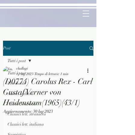
Post
Tutti i post
challagi
Tutti i post
11 lug 2023
Tempo di lettura: 1 min
(D0774) Carolus Rex - Carl
Territorio
Gustaf Verner von
Autori Italiani
Heidenstam(1965)(43/1)
Autori Stranieri
Aggiornamento:
30 lug 2023
Classici lett. straniera
Classici lett. italiana
Saggistica