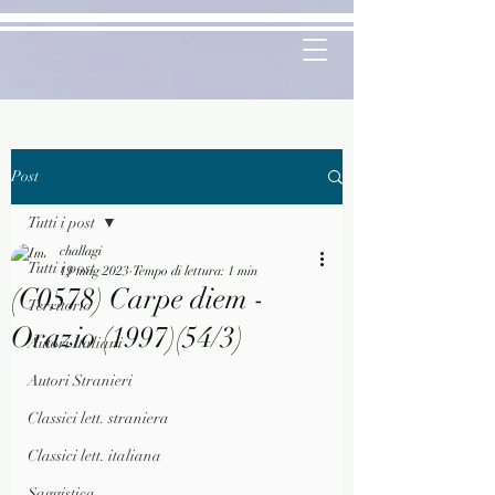
Post
Tutti i post
challagi
Tutti i post
19 mag 2023
Tempo di lettura: 1 min
(C0578) Carpe diem -
Territorio
Orazio (1997)(54/3)
Autori Italiani
Autori Stranieri
Classici lett. straniera
Classici lett. italiana
Saggistica