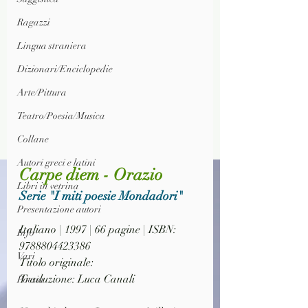
Ragazzi
Lingua straniera
Dizionari/Enciclopedie
Arte/Pittura
Teatro/Poesia/Musica
Collane
Autori greci e latini
Carpe diem - Orazio
Libri in vetrina
Serie "I miti poesie Mondadori"
Presentazione autori
Italiano | 1997 | 66 pagine | ISBN: 
Info
9788804423386
Vari
Titolo originale: 
Traduzione: Luca Canali
Poesia