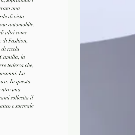
, soprattutto i 
erato una 
de di vista 
 sua automobile, 
li altri come 
e di Fashion, 
di ricchi 
 Camilla, la 
ere tedesca che, 
onsonni. La 
ura. In questa 
entro una 
mi sollecita il 
atico e surreale 