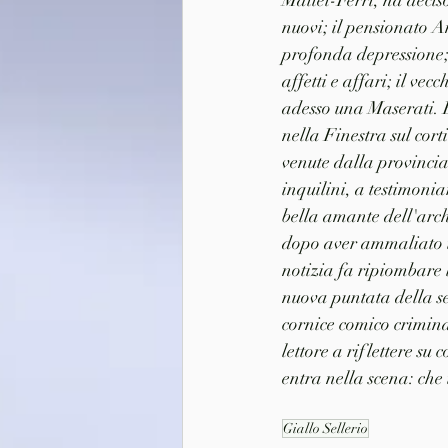
Mattei-Ferri, ha decis
nuovi; il pensionato 
profonda depressione; 
affetti e affari; il v
adesso una Maserati. E c
nella Finestra sul cort
venute dalla provincia
inquilini, a testimoni
bella amante dell'arch
dopo aver ammaliato t
notizia fa ripiombare 
nuova puntata della se
cornice comico crimina
lettore a riflettere su
entra nella scena: che
Giallo Sellerio