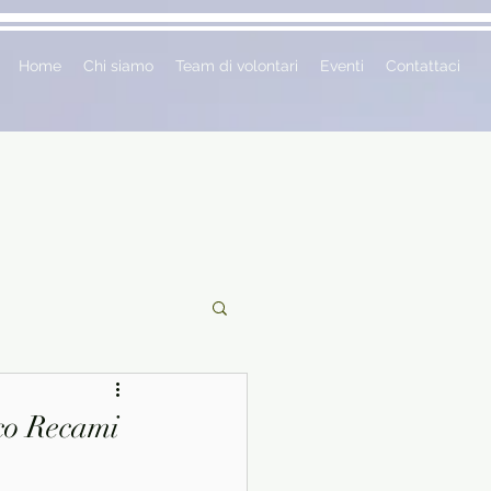
Home
Chi siamo
Team di volontari
Eventi
Contattaci
ciclopedie
sco Recami
 vetrina