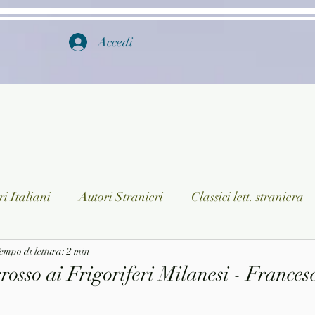
Accedi
i Italiani
Autori Stranieri
Classici lett. straniera
istica
empo di lettura: 2 min
Ragazzi
Lingua straniera
Dizionari/En
rosso ai Frigoriferi Milanesi - France
a/Musica
Collane
Autori greci e latini
Libri in