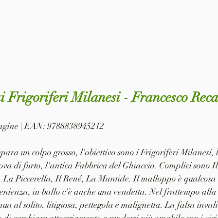
i Frigoriferi Milanesi - Francesco Rec
 pagine | EAN: 9788838945212
epara un colpo grosso, l'obiettivo sono i Frigoriferi Milanesi, l
ova di furto, l'antica Fabbrica del Ghiaccio. Complici sono Il
 La Piccerella, Il René, La Mantide. Il malloppo è qualcosa
venienza, in ballo c'è anche una vendetta. Nel frattempo alla
nua al solito, litigiosa, pettegola e malignetta. La falsa inval