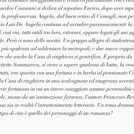
o di cambiare atteggiamento e rendersi più amabile con i vicini
Amedeo Consonni si dedica al nipotino Enrico, dopo aver sup
la professoressa Angela, dal buen retiro di Camogli, non per
ecchio Luis De Angelis continua ad accudire paranoicamente la
osì via, tutti ostili tra loro, estranei, eppure legati gli uni ag
ile. Però ci sono delle novità. Un gruppo allegro di studentess
 più opulenta ad addentare la metropoli; e due nuove coppie 
are che anche la Casa di ringhiera si gentrifica. E proprio da
itetto Sommariva, si viene a sapere qualcosa di Yutta, la ven
utti, era sparita con una fortuna e in barba al pensionato C
la Casa di ringhiera in una scalcagnata ed esagerata avvent
rie fortunata in cui un intero caseggiato assume personalità 
le, mosso da un'animazione farsesca, l'autore Francesco Reca
 cosa sia in realtà l'intrattenimento letterario. Un tema dramm
 tipo di vita è quella dei personaggi di un romanzo?