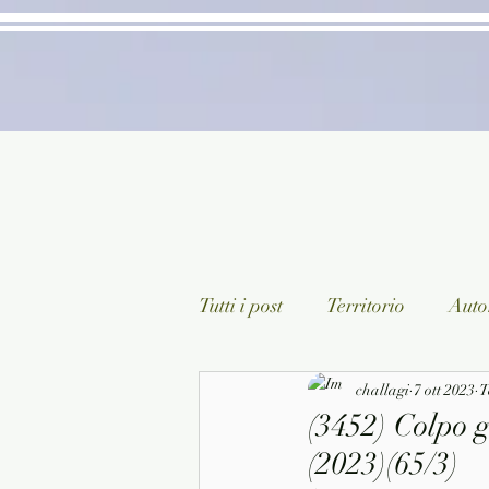
Tutti i post
Territorio
Autor
Classici lett. italiana
challagi
7 ott 2023
Sagg
T
(3452) Colpo g
(2023)(65/3)
Arte/Pittura
Teatro/Poesi