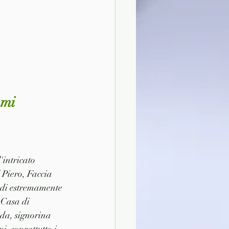
ami 
'intricato 
 Piero, Faccia 
 di estremamente 
 Casa di 
ida, signorina 