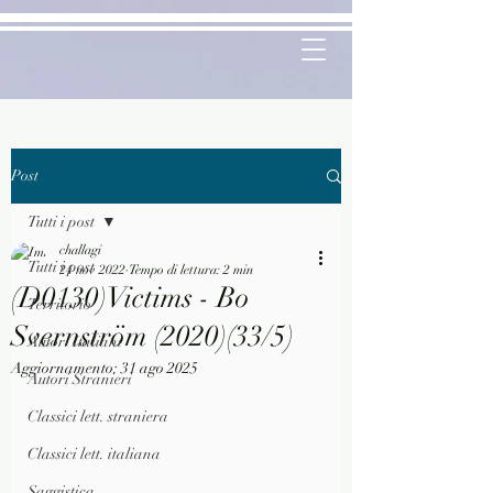
Post
Tutti i post
challagi
Tutti i post
24 nov 2022
Tempo di lettura: 2 min
(D0130)Victims - Bo
Territorio
Svernström (2020)(33/5)
Autori Italiani
Aggiornamento:
31 ago 2025
Autori Stranieri
Classici lett. straniera
Classici lett. italiana
Saggistica