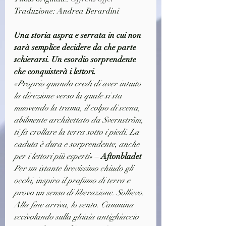
Traduzione: Andrea Berardini
Una storia aspra e serrata in cui non 
sarà semplice decidere da che parte 
schierarsi. Un esordio sorprendente 
che conquisterà i lettori.
«Proprio quando credi di aver intuito 
la direzione verso la quale si sta 
muovendo la trama, il colpo di scena, 
abilmente architettato da Svernström, 
ti fa crollare la terra sotto i piedi. La 
caduta è dura e sorprendente, anche 
per i lettori più esperti»
 – 
Aftonbladet
Per un istante brevissimo chiudo gli 
occhi, inspiro il profumo di terra e 
provo un senso di liberazione. Sollievo. 
Alla fine arriva, lo sento. Cammina 
sccivolando sulla ghiaia antighiaccio 