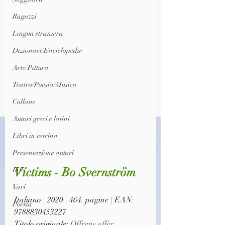
Ragazzi
Lingua straniera
Dizionari/Enciclopedie
Arte/Pittura
Teatro/Poesia/Musica
Collane
Autori greci e latini
Libri in vetrina
Presentazione autori
Victims - Bo Svernström
Info
Vari
Italiano | 2020 | 464. pagine | EAN: 
Poesia
9788830453227
Titolo originale: 
Offrens offer