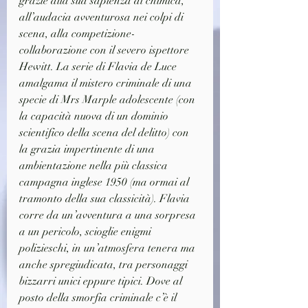
grazie alla sua sapienza di chimica, 
all’audacia avventurosa nei colpi di 
scena, alla competizione-
collaborazione con il severo ispettore 
Hewitt. La serie di Flavia de Luce 
amalgama il mistero criminale di una 
specie di Mrs Marple adolescente (con 
la capacità nuova di un dominio 
scientifico della scena del delitto) con 
la grazia impertinente di una 
ambientazione nella più classica 
campagna inglese 1950 (ma ormai al 
tramonto della sua classicità). Flavia 
corre da un’avventura a una sorpresa 
a un pericolo, scioglie enigmi 
polizieschi, in un’atmosfera tenera ma 
anche spregiudicata, tra personaggi 
bizzarri unici eppure tipici. Dove al 
posto della smorfia criminale c’è il 