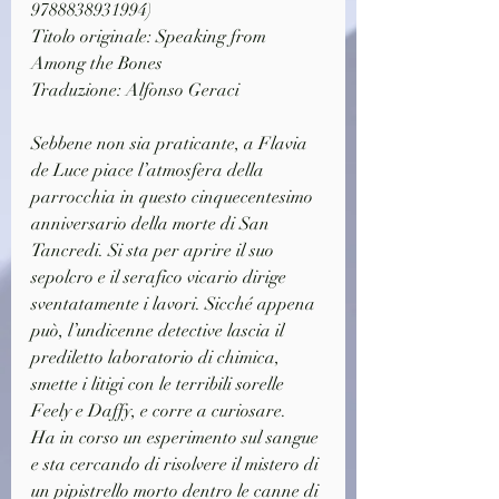
9788838931994)
Titolo originale: Speaking from 
Among the Bones
Traduzione: Alfonso Geraci
Sebbene non sia praticante, a Flavia 
de Luce piace l’atmosfera della 
parrocchia in questo cinquecentesimo 
anniversario della morte di San 
Tancredi. Si sta per aprire il suo 
sepolcro e il serafico vicario dirige 
sventatamente i lavori. Sicché appena 
può, l’undicenne detective lascia il 
prediletto laboratorio di chimica, 
smette i litigi con le terribili sorelle 
Feely e Daffy, e corre a curiosare.
Ha in corso un esperimento sul sangue 
e sta cercando di risolvere il mistero di 
un pipistrello morto dentro le canne di 