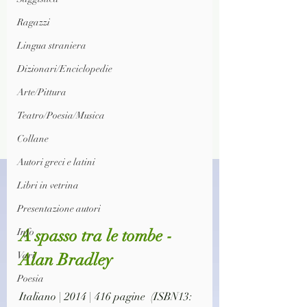
Ragazzi
Lingua straniera
Dizionari/Enciclopedie
Arte/Pittura
Teatro/Poesia/Musica
Collane
Autori greci e latini
Libri in vetrina
Presentazione autori
A spasso tra le tombe - 
Info
Vari
Alan Bradley
Poesia
Italiano | 2014 | 416 pagine  (ISBN13: 