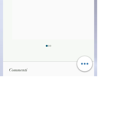
Commenti
(D1591)Alla ricerca del
(D1589)Alla ricerc
Scrivi un commento...
tempo perduto vol.2 -
tempo perduto vol.1
Marcel Proust (2005)
Marcel Proust (200
(30/6)
(30/6)