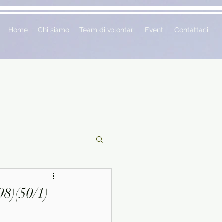
Home
Chi siamo
Team di volontari
Eventi
Contattaci
ciclopedie
98)(50/1)
 vetrina