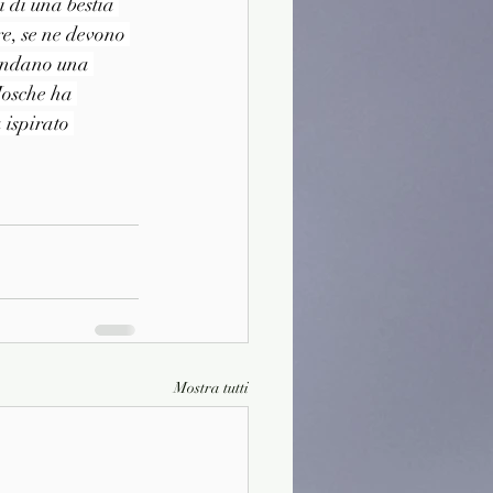
 di una bestia 
e, se ne devono 
rendano una 
Mosche ha 
 ispirato 
Mostra tutti