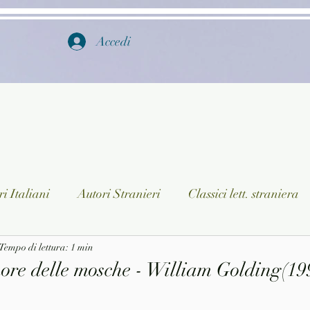
Accedi
i Italiani
Autori Stranieri
Classici lett. straniera
istica
Tempo di lettura: 1 min
Ragazzi
Lingua straniera
Dizionari/En
ore delle mosche - William Golding(19
a/Musica
Collane
Autori greci e latini
Libri in