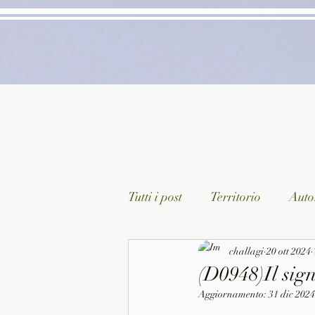
Tutti i post
Territorio
Autor
Classici lett. italiana
challagi
20 ott 2024
Sagg
(D0948)Il sign
Aggiornamento:
31 dic 2024
Arte/Pittura
Teatro/Poesi