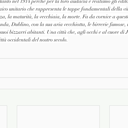
anto nel 1914 perché per la loro audacia e realismo gli editor
co unitario che rappresenta le tappe fondamentali della v
za, la maturità, la vecchiaia, la morte. Fa da cornice a quest
nda, Dublino, con la sua aria vecchiotta, le birrerie fumose, 
suoi bizzarri abitanti. Una città che, agli occhi e al cuore di Jo
città occidentali del nostro secolo.