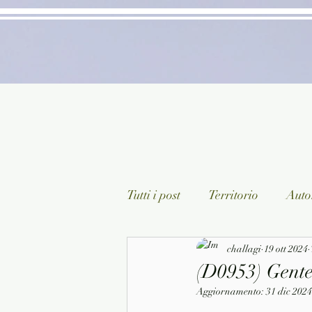
Tutti i post
Territorio
Autor
Classici lett. italiana
challagi
19 ott 2024
Sagg
(D0953) Gente
Aggiornamento:
31 dic 2024
Arte/Pittura
Teatro/Poesi