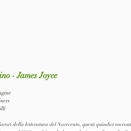
ino - James Joyce
pagine
iners
lli
avori della letteratura del Novecento, questi quindici racconti