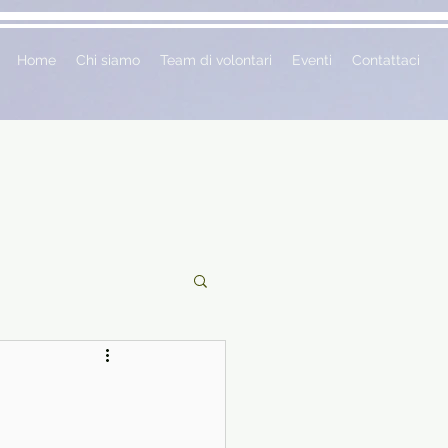
Home
Chi siamo
Team di volontari
Eventi
Contattaci
ciclopedie
 vetrina