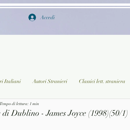
Accedi
i Italiani
Autori Stranieri
Classici lett. straniera
istica
Tempo di lettura: 1 min
Ragazzi
Lingua straniera
Dizionari/En
 di Dublino - James Joyce (1998)(50/1)
a/Musica
Collane
Autori greci e latini
Libri in