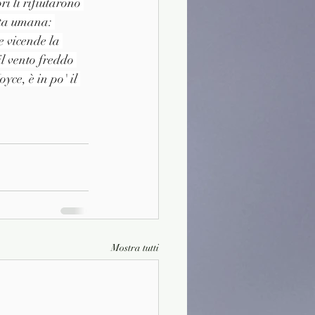
i li rifiutarono 
ita umana: 
e vicende la 
il vento freddo 
yce, è in po' il 
Mostra tutti